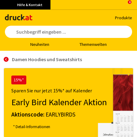
Hilfe & Kontakt
Pro­duk­te
Neu­hei­ten
The­men­wel­ten
Damen Hoodies und Sweatshirts
15%*
Sparen Sie nur jetzt 15%* auf Kalender
Early Bird Kalender Aktion
Aktionscode:
EARLYBIRDS
* Detail-Informationen