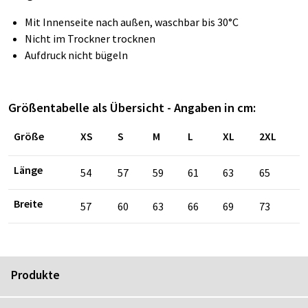
Mit Innenseite nach außen, waschbar bis 30°C
Nicht im Trockner trocknen
Aufdruck nicht bügeln
Größentabelle als Übersicht - Angaben in cm:
Größe
XS
S
M
L
XL
2XL
Länge
54
57
59
61
63
65
Breite
57
60
63
66
69
73
Produkte