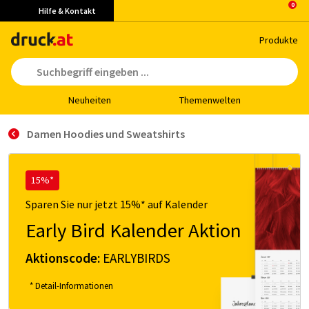
Hilfe & Kontakt
Pro­duk­te
Neu­hei­ten
The­men­wel­ten
Damen Hoodies und Sweatshirts
15%*
Sparen Sie nur jetzt 15%* auf Kalender
Early Bird Kalender Aktion
Aktionscode:
EARLYBIRDS
* Detail-Informationen