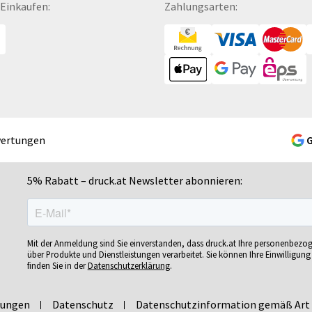
 Einkaufen:
Zahlungsarten:
Gelschreiber
Namensschilder
Se
Gepäckanhänger
Notizbücher
Si
Geschenk-Sets
Ohrstöpsel
Si
Geschenkband
Ordner
Si
Geschenkboxen
POS-Displays
So
Geschenkkartons
PVC-Hartschaumplatten
So
Geschenkpapier
Paketklebebänder
So
wertungen
Getränkebecher
Papierbanderolen
Sn
Getränkedosen
Papiertragetaschen
Sp
5% Rabatt – druck.at Newsletter abonnieren:
ren
Glastrophäen
Pappfiguren
Sp
Gläser
Personalisierte Postkarten
Sp
bän­
Grußkarten
Pins
Sp
Mit der Anmeldung sind Sie einverstanden, dass druck.at Ihre personenbezo
Gutscheine
Plakate
Sp
über Produkte und Dienstleistungen verarbeitet. Sie können Ihre Einwilligung 
finden Sie in der
Datenschutzerklärung
.
Gutscheinhefte
Plakatwände
Sp
Gutscheinhüllen
Planobögen
St
lungen
Datenschutz
Datenschutzinformation gemäß Art 
Haftnotizen
Plastikkarten
St