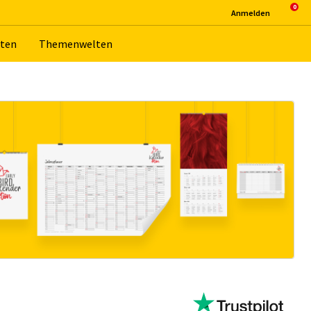
An­mel­den
­ten
The­men­wel­ten