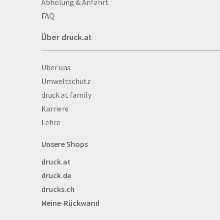
Abholung & Anfahrt
Autogrammkarten
FAQ
Backlight
Über druck.at
Banner
Basketbälle
Über druck.at
Über uns
Beachflags
Umweltschutz
Becher
druck.at family
Bekleidung
Karriere
Bestecktaschen
Lehre
Bettwäsche
Blöcke
Unsere Shops
Briefpapier
druck.at
Broschüren
druck.de
Buttons
drucks.ch
Bälle
Meine-Rückwand
Bücher
CAD-Baupläne