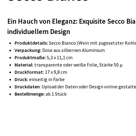
Ein Hauch von Eleganz: Exquisite Secco Bi
individuellem Design
Produktdetails:
Secco Bianco (Wein mit zugesetzter Kohl
Verpackung:
Dose aus silbernen Aluminium
Produktmaße:
5,3 x 11,1 cm
Material:
transparente oder weiße Folie, Stärke 50 µ
Druckformat:
17 x 9,8 cm
Druck:
einseitig in Farbe
Druckdaten
: Upload der Daten oder Design online gestalt
Bestellmenge:
ab 1 Stück