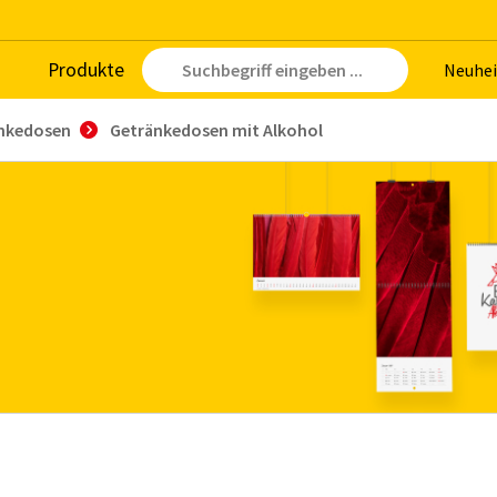
Pro­duk­te
Neu­hei
nkedosen
Getränkedosen mit Alkohol