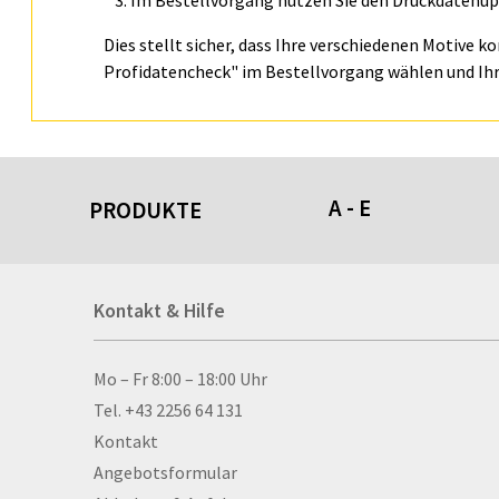
Im Bestellvorgang nutzen Sie den Druckdatenupl
Dies stellt sicher, dass Ihre verschiedenen Motive k
Profidatencheck" im Bestellvorgang wählen und Ihr
A - E
PRODUKTE
Acrylschilder
Kontakt & Hilfe
Anti-Stressbälle
Allwetterplakate
Aluminium-Verbundpl
Kontakt & Hilfe
Mo – Fr 8:00 – 18:00 Uhr
Alu­mi­ni­um-Tex­til­spa
Tel. +43 2256 64 131
men
Kontakt
Aufkleber
Angebotsformular
Auszeichnungen