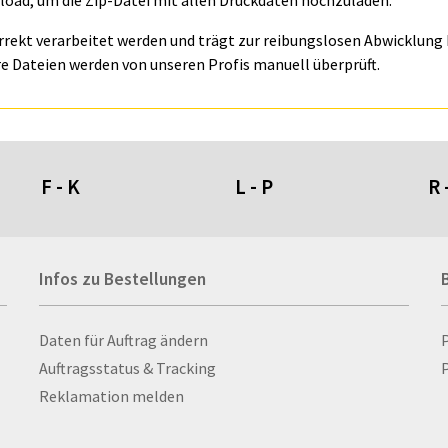
oad, um die Zip-Datei mit allen Druckdaten hochzuladen.
orrekt verarbeitet werden und trägt zur reibungslosen Abwicklung I
e Dateien werden von unseren Profis manuell überprüft.
F - K
L - P
R 
Fahnen- und Wimpelketten
L-Banner
Ra
Infos zu Bestellungen
Fahnensysteme
Lampen
Re
Faltschilder / Nasenschilder
Lanyards & Schlüsselbänder
Re
atten
Feuerzeuge
Laptoptaschen & -
Ri
Infos zu Bestellungen
Daten für Auftrag ändern
nn­rah­
Fischerhut
rucksäcke
Ro
Auftragsstatus & Tracking
P
Flachmänner
Lautsprecher
Ru
Reklamation melden
Flaschen
Leinwand
Ru
Flaschenbanderolen
Lesezeichen
Sc