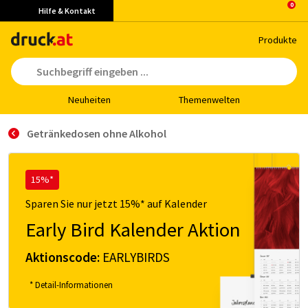
Hilfe & Kontakt
Pro­duk­te
Neu­hei­ten
The­men­wel­ten
Getränkedosen ohne Alkohol
15%*
Sparen Sie nur jetzt 15%* auf Kalender
Early Bird Kalender Aktion
Aktionscode:
EARLYBIRDS
* Detail-Informationen