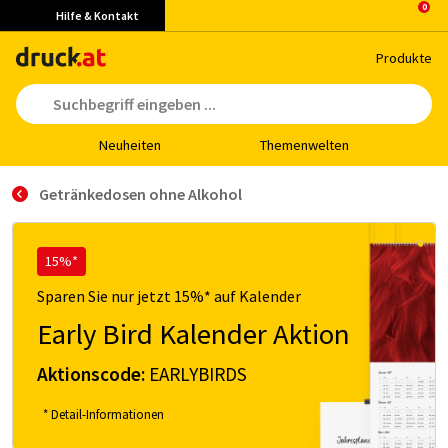
Hilfe & Kontakt
Pro­duk­te
Neu­hei­ten
The­men­wel­ten
Getränkedosen ohne Alkohol
15%*
Sparen Sie nur jetzt 15%* auf Kalender
Early Bird Kalender Aktion
Aktionscode:
EARLYBIRDS
* Detail-Informationen