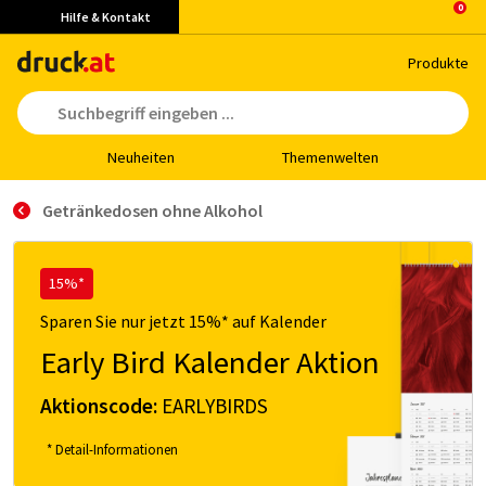
Hilfe & Kontakt
Pro­duk­te
Neu­hei­ten
The­men­wel­ten
Getränkedosen ohne Alkohol
15%*
Sparen Sie nur jetzt 15%* auf Kalender
Early Bird Kalender Aktion
Aktionscode:
EARLYBIRDS
* Detail-Informationen