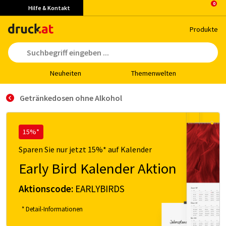
Hilfe & Kontakt
Pro­duk­te
Neu­hei­ten
The­men­wel­ten
Getränkedosen ohne Alkohol
15%*
Sparen Sie nur jetzt 15%* auf Kalender
Early Bird Kalender Aktion
Aktionscode:
EARLYBIRDS
* Detail-Informationen