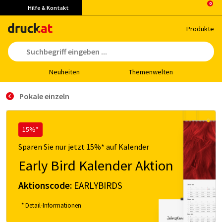
Hilfe & Kontakt
Pro­duk­te
Neu­hei­ten
The­men­wel­ten
Pokale einzeln
15%*
Sparen Sie nur jetzt 15%* auf Kalender
Early Bird Kalender Aktion
Aktionscode:
EARLYBIRDS
* Detail-Informationen