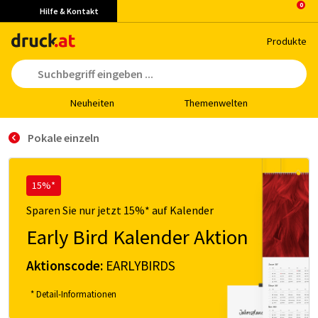
Hilfe & Kontakt
Pro­duk­te
Neu­hei­ten
The­men­wel­ten
Pokale einzeln
15%*
Sparen Sie nur jetzt 15%* auf Kalender
Early Bird Kalender Aktion
Aktionscode:
EARLYBIRDS
* Detail-Informationen