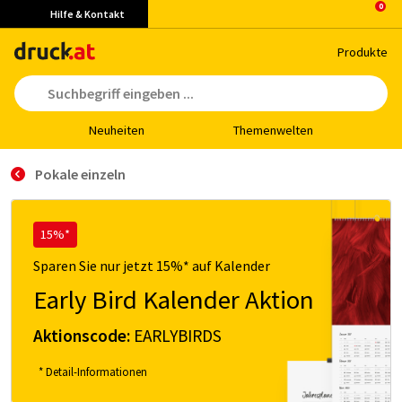
Hilfe & Kontakt
Pro­duk­te
Neu­hei­ten
The­men­wel­ten
Pokale einzeln
15%*
Sparen Sie nur jetzt 15%* auf Kalender
Early Bird Kalender Aktion
Aktionscode:
EARLYBIRDS
* Detail-Informationen