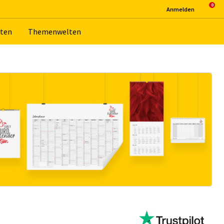
An­mel­den
­ten
The­men­wel­ten