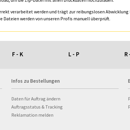
oad, um die Zip-Datei mit allen Druckdaten hochzuladen.
orrekt verarbeitet werden und trägt zur reibungslosen Abwicklung I
e Dateien werden von unseren Profis manuell überprüft.
F - K
L - P
R 
Fahnen- und Wimpelketten
L-Banner
Ra
Infos zu Bestellungen
Fahnensysteme
Lampen
Re
Faltschilder / Nasenschilder
Lanyards & Schlüsselbänder
Re
atten
Feuerzeuge
Laptoptaschen & -
Ri
Infos zu Bestellungen
Daten für Auftrag ändern
nn­rah­
Fischerhut
rucksäcke
Ro
Auftragsstatus & Tracking
P
Flachmänner
Lautsprecher
Ru
Reklamation melden
Flaschen
Leinwand
Ru
Flaschenbanderolen
Lesezeichen
Sc