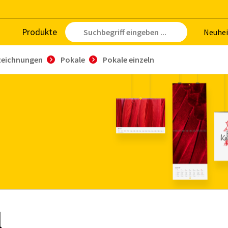
Pro­duk­te
Neu­hei
zeichnungen
Pokale
Pokale einzeln
l