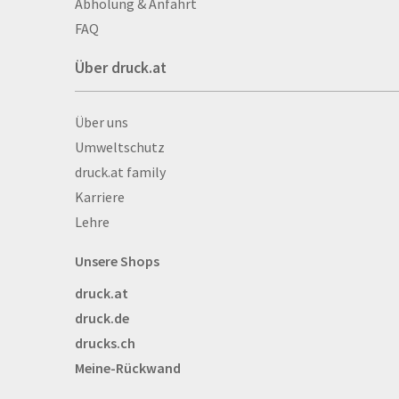
Abholung & Anfahrt
Autogrammkarten
FAQ
Backlight
Über druck.at
Banner
Basketbälle
Über druck.at
Über uns
Beachflags
Umweltschutz
Becher
druck.at family
Bekleidung
Karriere
Bestecktaschen
Lehre
Bettwäsche
Blöcke
Unsere Shops
Briefpapier
druck.at
Broschüren
druck.de
Buttons
drucks.ch
Bälle
Meine-Rückwand
Bücher
CAD-Baupläne