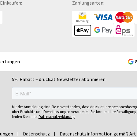
 Einkaufen:
Zahlungsarten:
Gelschreiber
Namensschilder
Se
Gepäckanhänger
Notizbücher
Si
Geschenk-Sets
Ohrstöpsel
Si
Geschenkband
Ordner
Si
Geschenkboxen
POS-Displays
So
Geschenkkartons
PVC-Hartschaumplatten
So
Geschenkpapier
Paketklebebänder
So
wertungen
Getränkebecher
Papierbanderolen
Sn
Getränkedosen
Papiertragetaschen
Sp
5% Rabatt – druck.at Newsletter abonnieren:
ren
Glastrophäen
Pappfiguren
Sp
Gläser
Personalisierte Postkarten
Sp
bän­
Grußkarten
Pins
Sp
Mit der Anmeldung sind Sie einverstanden, dass druck.at Ihre personenbezo
Gutscheine
Plakate
Sp
über Produkte und Dienstleistungen verarbeitet. Sie können Ihre Einwilligung 
finden Sie in der
Datenschutzerklärung
.
Gutscheinhefte
Plakatwände
Sp
Gutscheinhüllen
Planobögen
St
lungen
Datenschutz
Datenschutzinformation gemäß Art 
Haftnotizen
Plastikkarten
St