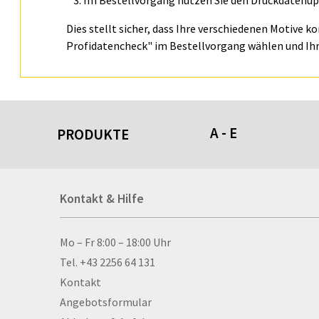
Im Bestellvorgang nutzen Sie den Druckdatenupl
Dies stellt sicher, dass Ihre verschiedenen Motive k
Profidatencheck" im Bestellvorgang wählen und Ihr
A - E
PRODUKTE
Acrylschilder
Kontakt & Hilfe
Anti-Stressbälle
Allwetterplakate
Aluminium-Verbundpl
Kontakt & Hilfe
Mo – Fr 8:00 – 18:00 Uhr
Alu­mi­ni­um-Tex­til­spa
Tel. +43 2256 64 131
men
Kontakt
Aufkleber
Angebotsformular
Auszeichnungen