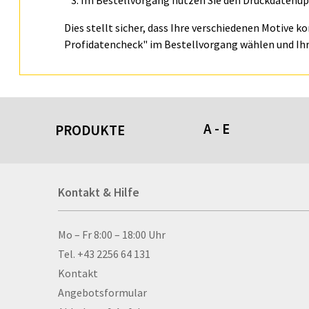
Im Bestellvorgang nutzen Sie den Druckdatenupl
Dies stellt sicher, dass Ihre verschiedenen Motive k
Profidatencheck" im Bestellvorgang wählen und Ihr
A - E
PRODUKTE
Acrylschilder
Kontakt & Hilfe
Anti-Stressbälle
Allwetterplakate
Aluminium-Verbundpl
Kontakt & Hilfe
Mo – Fr 8:00 – 18:00 Uhr
Alu­mi­ni­um-Tex­til­spa
Tel. +43 2256 64 131
men
Kontakt
Aufkleber
Angebotsformular
Auszeichnungen