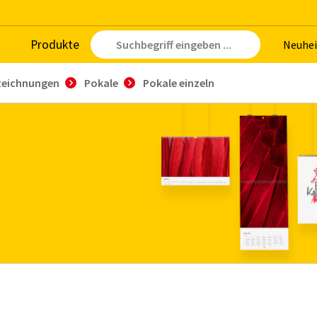
Pro­duk­te
Neu­hei
zeichnungen
Pokale
Pokale einzeln