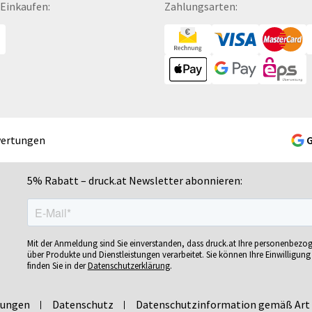
 Einkaufen:
Zahlungsarten:
Gelschreiber
Namensschilder
Se
Gepäckanhänger
Notizbücher
Si
Geschenk-Sets
Ohrstöpsel
Si
Geschenkband
Ordner
Si
Geschenkboxen
POS-Displays
So
Geschenkkartons
PVC-Hartschaumplatten
So
Geschenkpapier
Paketklebebänder
So
wertungen
Getränkebecher
Papierbanderolen
Sn
Getränkedosen
Papiertragetaschen
Sp
5% Rabatt – druck.at Newsletter abonnieren:
ren
Glastrophäen
Pappfiguren
Sp
Gläser
Personalisierte Postkarten
Sp
bän­
Grußkarten
Pins
Sp
Mit der Anmeldung sind Sie einverstanden, dass druck.at Ihre personenbezo
Gutscheine
Plakate
Sp
über Produkte und Dienstleistungen verarbeitet. Sie können Ihre Einwilligung 
finden Sie in der
Datenschutzerklärung
.
Gutscheinhefte
Plakatwände
Sp
Gutscheinhüllen
Planobögen
St
lungen
Datenschutz
Datenschutzinformation gemäß Art 
Haftnotizen
Plastikkarten
St