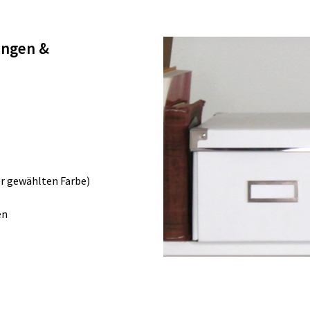
rungen &
er gewählten Farbe)
en