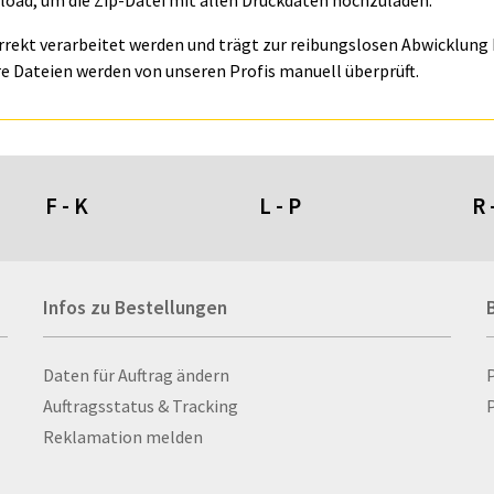
oad, um die Zip-Datei mit allen Druckdaten hochzuladen.
orrekt verarbeitet werden und trägt zur reibungslosen Abwicklung I
e Dateien werden von unseren Profis manuell überprüft.
F - K
L - P
R 
Fahnen- und Wimpelketten
L-Banner
Ra
Infos zu Bestellungen
Fahnensysteme
Lampen
Re
Faltschilder / Nasenschilder
Lanyards & Schlüsselbänder
Re
atten
Feuerzeuge
Laptoptaschen & -
Ri
Infos zu Bestellungen
Daten für Auftrag ändern
nn­rah­
Fischerhut
rucksäcke
Ro
Auftragsstatus & Tracking
P
Flachmänner
Lautsprecher
Ru
Reklamation melden
Flaschen
Leinwand
Ru
Flaschenbanderolen
Lesezeichen
Sc