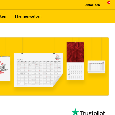
An­mel­den
­ten
The­men­wel­ten