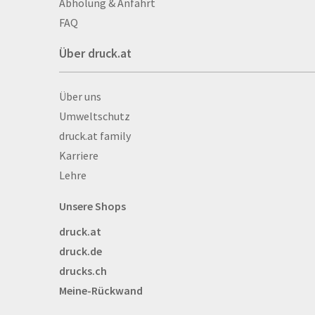
Abholung & Anfahrt
Autogrammkarten
FAQ
Backlight
Über druck.at
Banner
Basketbälle
Über druck.at
Über uns
Beachflags
Umweltschutz
Becher
druck.at family
Bekleidung
Karriere
Bestecktaschen
Lehre
Bettwäsche
Blöcke
Unsere Shops
Briefpapier
druck.at
Broschüren
druck.de
Buttons
drucks.ch
Bälle
Meine-Rückwand
Bücher
CAD-Baupläne